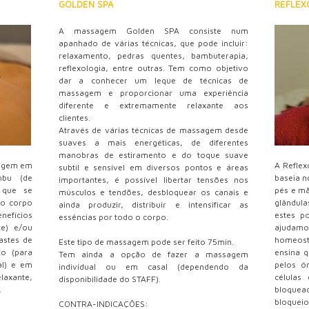
GOLDEN SPA
REFLEX
A massagem Golden SPA consiste num
apanhado de várias técnicas, que pode incluir:
relaxamento, pedras quentes, bambuterapia,
reflexologia, entre outras. Tem como objetivo
dar a conhecer um leque de técnicas de
massagem e proporcionar uma experiência
diferente e extremamente relaxante aos
clientes.
Através de várias técnicas de massagem desde
suaves a mais energéticas, de diferentes
manobras de estiramento e do toque suave
sagem em
A Reflex
subtil e sensível em diversos pontos e áreas
mbu (de
baseia n
importantes, é possível libertar tensões nos
 que se
pés e m
músculos e tendões, desbloquear os canais e
do corpo
glândul
ainda produzir, distribuir e intensificar as
nefícios
estes p
essências por todo o corpo.
te) e/ou
ajudam
astes de
homeostá
Este tipo de massagem pode ser feito 75min.
o (para
ensina q
Tem ainda a opção de fazer a massagem
al) e em
pelos ó
individual ou em casal (dependendo da
axante,
células
disponibilidade do STAFF).
.
bloquead
bloqueio
CONTRA-INDICAÇÕES: