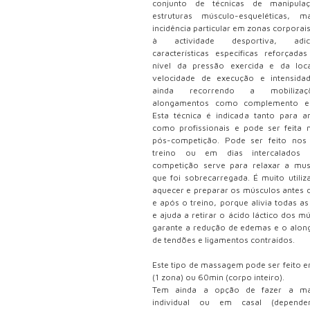
conjunto de técnicas de manipula
estruturas músculo-esqueléticas, 
incidência particular em zonas corporais
à actividade desportiva, adic
características específicas reforçada
nível da pressão exercida e da loca
velocidade de execução e intensida
ainda recorrendo a mobiliza
alongamentos como complemento ess
Esta técnica é indicada tanto para 
como profissionais e pode ser feita 
pós-competição. Pode ser feito nos
treino ou em dias intercalados
competição serve para relaxar a mus
que foi sobrecarregada. É muito utiliz
aquecer e preparar os músculos antes d
e após o treino, porque alivia todas a
e ajuda a retirar o ácido láctico dos m
garante a redução de edemas e o alo
de tendões e ligamentos contraídos.
Este tipo de massagem pode ser feito 
(1 zona) ou 60min (corpo inteiro).
Tem ainda a opção de fazer a m
individual ou em casal (depend