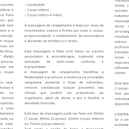
manipul
conjunto
- Localizada
moles 
ilibrar e
- Corpo inteiro
sessões
ura. Para
- Corpo inteiro 4 mãos
tratame
mos que
massage
eiki tem
A massagem de relaxamento é feita por meio de
dores m
omem e a
movimentos suaves e firmes por todo o corpo,
cervica
inserido.
proporcionando o relaxamento da musculatura
resulta
um toque
e aliviando as tensões e o stress.
intens
corpo do
profiss
de ética,
Esta massagem é feita com óleos ou cremes
treinado
” (Reiki)
associados à aromaterapia, trazendo uma
inicia
 pessoa.
sensação de bem-estar, conforto e
seguranç
ando ele
tranquilidade.
utilizad
a roupa
A massagem de relaxamento beneficia a
cliente.
flexibilidade e promove a melhoria na circulação
ou seja,
sanguínea, aumenta o fluxo de nutrientes,
Este tip
icinas e
remove substâncias tóxicas presentes nas
(1 zona)
ando ou
células que podem ser prejudiciais ao
Tem ai
 técnica
organismo, além de aliviar a dor e facilitar a
indivi
 trazendo
atividade muscular.
disponib
o e uma
é também
Este tipo de massagem pode ser feito em 30min
CONTRA
icante ou
(1 zona), 45min (2 zonas), 60min (corpo inteiro)
Se a pe
o vital,
ou 70min (corpo inteiro).
avaliada
ondições
Tem ainda a opção de fazer a massagem