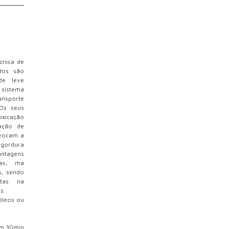
cnica de
dos são
de leve
sistema
ansporte
 Os seus
oxicação
ação de
ovocam a
gordura
antagens
mas, má
s, sendo
utas na
s.
óleos ou
em 30min