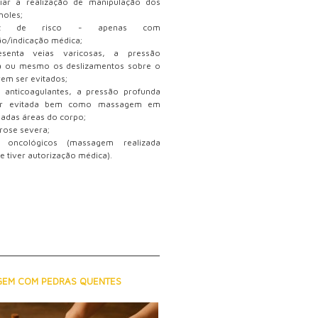
iar a realização de manipulação dos
moles;
dez de risco - apenas com
o/indicação médica;
senta veias varicosas, a pressão
a ou mesmo os deslizamentos sobre o
vem ser evitados;
 anticoagulantes, a pressão profunda
er evitada bem como massagem em
adas áreas do corpo;
rose severa;
 oncológicos (massagem realizada
e tiver autorização médica).
EM COM PEDRAS QUENTES