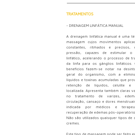
TRATAMENTOS
- DRENAGEM LINFÁTICA MANUAL
A drenagem linfática manual é uma té
massagem cujos movimentos aplica
constantes, ritmados e precisos, 
pressão, capazes de estimular o 
linfático, acelerando o processo de tr
da linfa para os gânglios linfáticos.
benefícios fazem-se notar na desint
geral do organismo, com a elimin
líquidos e toxinas acumuladas que pr
retenção de líquidos, celulite e 
localizada. Apresenta também claras v
no tratamento de varizes, ede
circulação, cansaço e dores menstruai
indicada por médicos e terape
recuperação de edemas pós-operatório
Não são utilizados quaisquer tipos de 
cremes.
Este tipo de massagem pode ser feito 