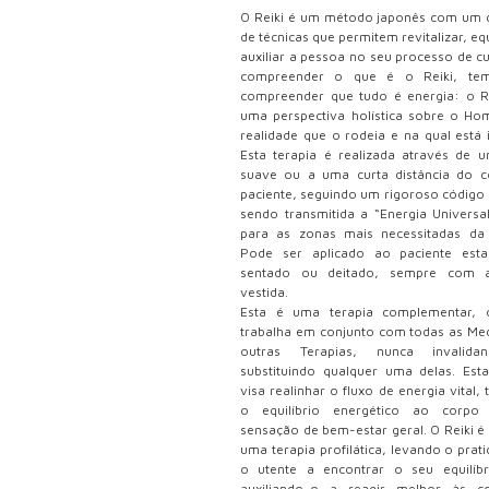
O Reiki é um método japonês com um 
de técnicas que permitem revitalizar, equ
auxiliar a pessoa no seu processo de c
compreender o que é o Reiki, te
compreender que tudo é energia: o R
uma perspectiva holística sobre o H
realidade que o rodeia e na qual está 
Esta terapia é realizada através de 
suave ou a uma curta distância do 
paciente, seguindo um rigoroso código 
sendo transmitida a “Energia Universal
para as zonas mais necessitadas da
Pode ser aplicado ao paciente est
sentado ou deitado, sempre com 
vestida.
Esta é uma terapia complementar, 
trabalha em conjunto com todas as Med
outras Terapias, nunca invalid
substituindo qualquer uma delas. Esta
visa realinhar o fluxo de energia vital,
o equilíbrio energético ao corp
sensação de bem-estar geral. O Reiki 
uma terapia profilática, levando o prat
o utente a encontrar o seu equilíbri
auxiliando-o a reagir melhor às c