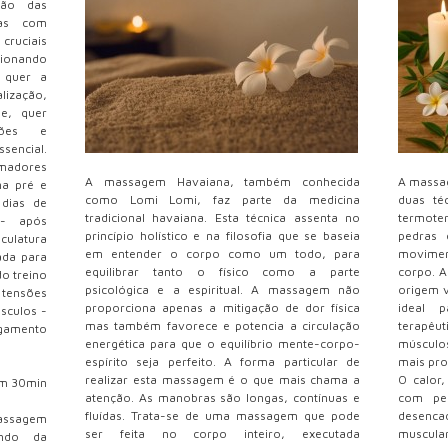
ção das
mas com
 cruciais
ionando
s quer a
lização,
de, quer
ções e
encial.
amadores
A massagem Havaiana, também conhecida
A massa
na pré e
como Lomi Lomi, faz parte da medicina
duas té
 dias de
tradicional havaiana. Esta técnica assenta no
termoter
 - após
princípio holístico e na filosofia que se baseia
pedras 
culatura
em entender o corpo como um todo, para
movimen
ada para
equilibrar tanto o físico como a parte
corpo. A
o treino
psicológica e a espiritual. A massagem não
origem v
s tensões
proporciona apenas a mitigação de dor física
ideal p
úsculos -
mas também favorece e potencia a circulação
terapêu
ngamento
energética para que o equilíbrio mente-corpo-
músculos
espírito seja perfeito. A forma particular de
mais pro
realizar esta massagem é o que mais chama a
O calor
em 30min
atenção. As manobras são longas, contínuas e
com ped
fluídas. Trata-se de uma massagem que pode
desencad
assagem
ser feita no corpo inteiro, executada
muscula
endo da