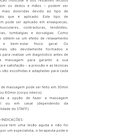
ação muscular e dos restantes tecidos
com os dedos e mãos – podem ser
 mais doloridas devido ao tipo de
nto que é aplicado. Este tipo de
m pode ser aplicado em enxaquecas,
usculares, contracturas, tendinites,
lgias, lombalgias e dorsalgias. Como
do obtém-se um efeito de relaxamento
o e bem-estar físico geral. Os
ionais são devidamente formados e
s para realizar um diagnóstico antes de
r a massagem para garantir a sua
a e satisfação - a pressão e as técnicas
as são escolhidas e adaptadas para cada
o de massagem pode ser feito em 30min
 ou 60min (corpo inteiro).
nda a opção de fazer a massagem
dual ou em casal (dependendo da
ilidade do STAFF).
-INDICAÇÕES:
ssoa tem uma lesão aguda e não foi
 por um especialista, o terapeuta pode e