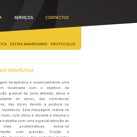
A
SERVIÇOS
CONTACTOS
TICA
FESTAS ANIVERSÁRIO
PROTOCOLOS
EM TERAPÊUTICA
gem terapêutica é essencialmente uma
em localizada com o objetivo da
ção gradual da zona afetada, alivia a
ultante do stress, das contraturas
res, das dores devido a postura ou
 repetitivos. Esta massagem realiza-se
o todo, com óleos e durante a mesma o
a trabalha com uma especial atenção às
mais problemáticas. Actua-se
palmente com pressão, fricção e