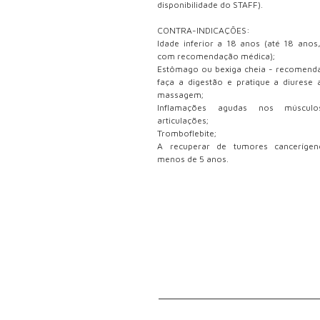
disponibilidade do STAFF).
CONTRA-INDICAÇÕES:
Idade inferior a 18 anos (até 18 anos
com recomendação médica);
Estômago ou bexiga cheia - recomend
faça a digestão e pratique a diurese 
massagem;
Inflamações agudas nos múscul
articulações;
Tromboflebite;
A recuperar de tumores canceríge
menos de 5 anos.