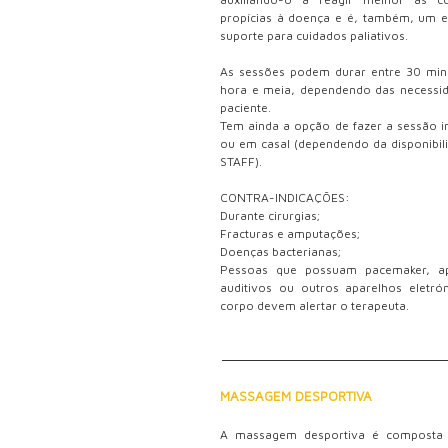
propícias à doença e é, também, um e
suporte para cuidados paliativos.
As sessões podem durar entre 30 min
hora e meia, dependendo das necessi
paciente.
Tem ainda a opção de fazer a sessão in
ou em casal (dependendo da disponibil
STAFF).
CONTRA-INDICAÇÕES:
Durante cirurgias;
Fracturas e amputações;
Doenças bacterianas;
Pessoas que possuam pacemaker, ap
auditivos ou outros aparelhos eletró
corpo devem alertar o terapeuta.
MASSAGEM DESPORTIVA
A massagem desportiva é composta