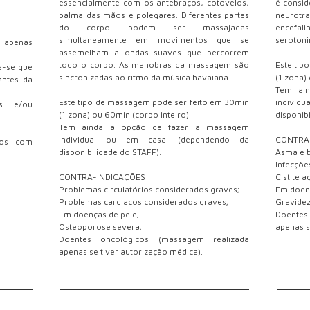
essencialmente com os antebraços, cotovelos,
é consid
palma das mãos e polegares. Diferentes partes
neurotr
do corpo podem ser massajadas
encefal
simultaneamente em movimentos que se
serotoni
, apenas
assemelham a ondas suaves que percorrem
todo o corpo. As manobras da massagem são
Este tip
a-se que
sincronizadas ao ritmo da música havaiana.
(1 zona)
antes da
Tem ai
Este tipo de massagem pode ser feito em 30min
indivi
os e/ou
(1 zona) ou 60min (corpo inteiro).
disponib
Tem ainda a opção de fazer a massagem
individual ou em casal (dependendo da
CONTRA
nos com
disponibilidade do STAFF).
Asma e b
Infecçõe
CONTRA-INDICAÇÕES:
Cistite a
Problemas circulatórios considerados graves;
Em doenç
Problemas cardiacos considerados graves;
Gravidez
Em doenças de pele;
Doentes
Osteoporose severa;
apenas s
Doentes oncológicos (massagem realizada
apenas se tiver autorização médica).