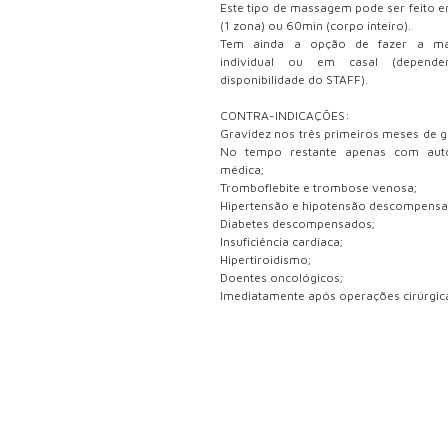
Este tipo de massagem pode ser feito 
(1 zona) ou 60min (corpo inteiro).
Tem ainda a opção de fazer a m
individual ou em casal (depend
disponibilidade do STAFF).
CONTRA-INDICAÇÕES:
Gravidez nos três primeiros meses de g
No tempo restante apenas com auto
médica;
Tromboflebite e trombose venosa;
Hipertensão e hipotensão descompensa
Diabetes descompensados;
Insuficiência cardíaca;
Hipertiroidismo;
Doentes oncológicos;
Imediatamente após operações cirúrgic