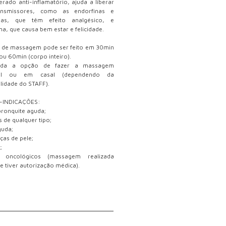
erado anti-inflamatório, ajuda a liberar
ansmissores, como as endorfinas e
inas, que têm efeito analgésico, e
na, que causa bem estar e felicidade.
o de massagem pode ser feito em 30min
 ou 60min (corpo inteiro).
nda a opção de fazer a massagem
dual ou em casal (dependendo da
ilidade do STAFF).
-INDICAÇÕES:
ronquite aguda;
s de qualquer tipo;
guda;
as de pele;
;
 oncológicos (massagem realizada
e tiver autorização médica).