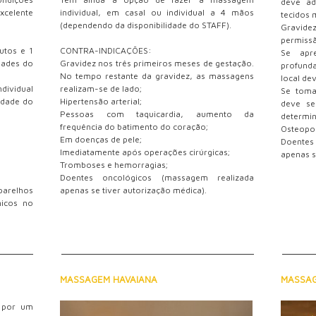
deve ad
xcelente
individual, em casal ou individual a 4 mãos
tecidos 
(dependendo da disponibilidade do STAFF).
Gravi
permissã
utos e 1
CONTRA-INDICAÇÕES:
Se apre
dades do
Gravidez nos três primeiros meses de gestação.
profund
No tempo restante da gravidez, as massagens
local de
dividual
realizam-se de lado;
Se toma
idade do
Hipertensão arterial;
deve s
Pessoas com taquicardia, aumento da
determin
frequência do batimento do coração;
Osteopo
Em doenças de pele;
Doentes
Imediatamente após operações cirúrgicas;
apenas s
Tromboses e hemorragias;
Doentes oncológicos (massagem realizada
arelhos
apenas se tiver autorização médica).
nicos no
MASSAGEM HAVAIANA
MASSAG
 por um