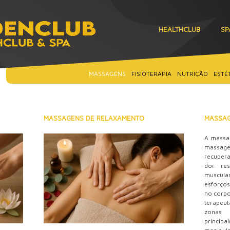
HEALTHCLUB
SP
MASSAGENS
FISIOTERAPIA
NUTRIÇÃO
ESTÉ
MASSAGENS DE RELAXAMENTO
MASSAG
A massa
massag
recupera
dor res
muscula
esforços
no corp
terapeut
zonas 
princi