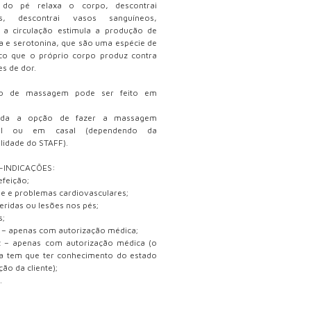
 do pé relaxa o corpo, descontrai
os, descontrai vasos sanguíneos,
 a circulação estimula a produção de
a e serotonina, que são uma espécie de
ico que o próprio corpo produz contra
s de dor.
po de massagem pode ser feito em
nda a opção de fazer a massagem
dual ou em casal (dependendo da
ilidade do STAFF).
-INDICAÇÕES:
efeição;
 e problemas cardiovasculares;
feridas ou lesões nos pés;
s;
 – apenas com autorização médica;
z – apenas com autorização médica (o
ta tem que ter conhecimento do estado
ão da cliente);
.