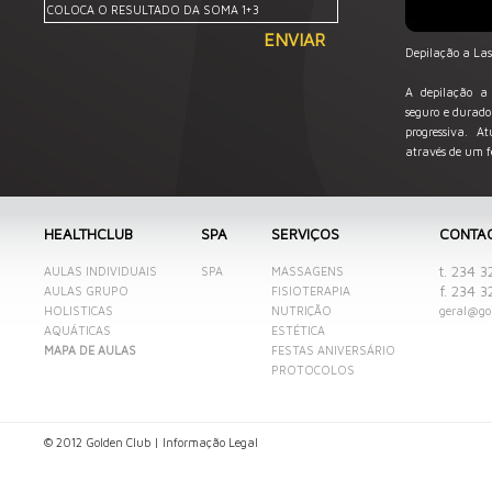
Depilação a Las
A depilação a
seguro e durado
progressiva. A
através de um fe
HEALTHCLUB
SPA
SERVIÇOS
CONTA
t. 234 
AULAS INDIVIDUAIS
SPA
MASSAGENS
f. 234 
AULAS GRUPO
FISIOTERAPIA
HOLISTICAS
NUTRIÇÃO
geral@go
AQUÁTICAS
ESTÉTICA
MAPA DE AULAS
FESTAS ANIVERSÁRIO
PROTOCOLOS
© 2012 Golden Club |
Informação Legal